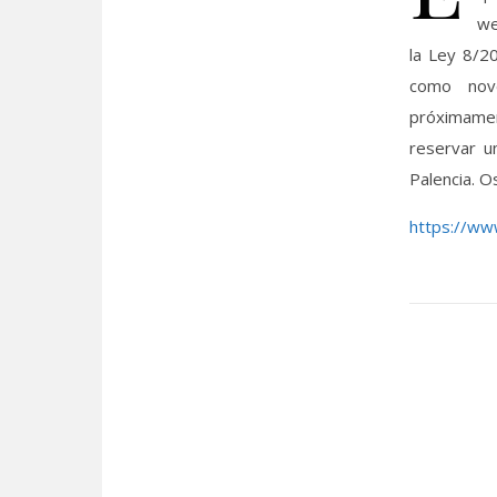
we
la Ley 8/2
como nove
próximamen
reservar u
Palencia. O
https://ww