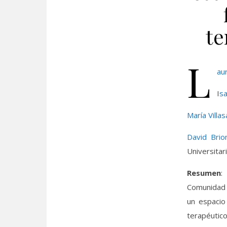
te
L
au
I
sa
María Villa
David Brio
Universitar
Resumen
:
Comunidad 
un espacio
terapéutic