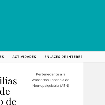
ES
ACTIVIDADES
ENLACES DE INTERÉS
Perteneciente a la
lias
Asociación Española de
Neuropsiquiatría (
AEN
)
 de
o de