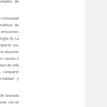
sidades de
a Comunidad
multitud de
de emociones
ogía (4). La
mpartir sus
a situación
les causas o
idad de vida
, compartir
rsalidad y
 de Granada
sonas con un