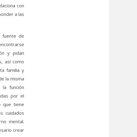
laciona con
ponder a las
o fuente de
ncontrarse
ón y pidan
es, así como
ta familia y
de la misma
 la función
idas por el
o que tiene
os cuidados
rno mental.
esario crear