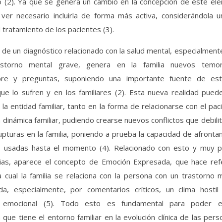
o (2). Ya que se genera un cambio en la concepción de este el
ver necesario incluirla de forma más activa, considerándola u
 tratamiento de los pacientes (3).
n de un diagnóstico relacionado con la salud mental, especialmente
storno mental grave, genera en la familia nuevos temo
mbre y preguntas, suponiendo una importante fuente de est
ue lo sufren y en los familiares (2). Esta nueva realidad pue
la entidad familiar, tanto en la forma de relacionarse con el pa
a dinámica familiar, pudiendo crearse nuevos conflictos que debilit
pturas en la familia, poniendo a prueba la capacidad de afronta
s usadas hasta el momento (4). Relacionado con esto y muy 
lias, aparece el concepto de Emoción Expresada, que hace refe
 cual la familia se relaciona con la persona con un trastorno 
ada, especialmente, por comentarios críticos, un clima hostil
ón emocional (5). Todo esto es fundamental para poder e
 que tiene el entorno familiar en la evolución clínica de las per