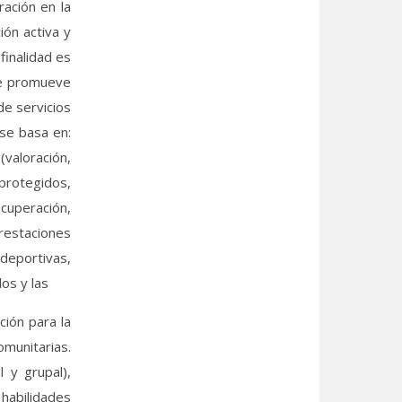
ración en la
ión activa y
finalidad es
 se promueve
de servicios
 se basa en:
(valoración,
rotegidos,
ecuperación,
restaciones
-deportivas,
os y las
ción para la
munitarias.
l y grupal),
 habilidades