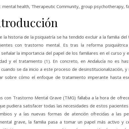
s
: mental health, Therapeutic Community, group psychotherapy, fa
ntroducción
e la historia de la psiquiatría se ha tendido excluir a la familia de
ientes con trastorno mental. Es tras la reforma psiquiátric
señalar la importancia del papel de los familiares en el curso y 
dad y el tratamiento (1). En concreto, en Andalucía no es has
uando se da inicio a este proceso de desinstitucionalización, 
nar sobre cómo el enfoque de tratamiento imperante hasta 
as con Trastorno Mental Grave (TMG) fallaba a la hora de ofrec
ue pudiera satisfacer todas las necesidades de estos pacientes 
mbios y a las nuevas formas de atención ofrecidas a las p
mental grave, la familia pasa a tomar un papel más activo y ce