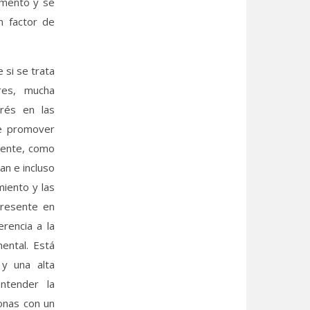
emento y se
n factor de
 si se trata
res, mucha
rés en las
de promover
ciente, como
an e incluso
miento y las
presente en
rencia a la
mental. Está
 y una alta
ntender la
sonas con un