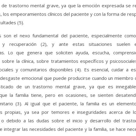
o de trastorno mental grave, ya que la emoción expresada se re
s, los empeoramientos clínicos del paciente y con la forma de res
ultades (5).
as son el nexo fundamental del paciente, especialmente com
n y recuperación (2), y ante estas situaciones suelen e
as. Lo que genera que soliciten ayuda, escucha, comprensi
 sobre la clínica, sobre tratamientos específicos y psicosocial
ciales y comunitarios disponibles (4). Es esencial, cuidar a es
l desgaste emocional que puede producirse cuando un miembro 
ticado de un trastorno mental grave, ya que es innegable
 que la familia tiene, pero en ocasiones, se sienten desatend
nitario (3). Al igual que el paciente, la familia es un element
s propias, ya sea por temores e inseguridades acerca de l
 o debido a las dudas sobre el inicio y desarrollo del trasto
 integrar las necesidades del paciente y la familia, se hace nec