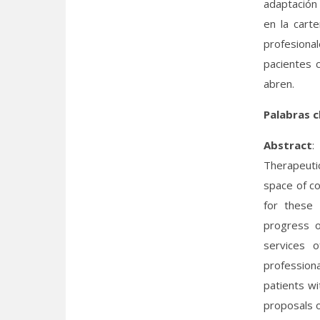
adaptación 
en la cart
profesional
pacientes 
abren.
Palabras c
Abstract
:
Therapeutic
space of co
for these 
progress ov
services o
professiona
patients w
proposals 