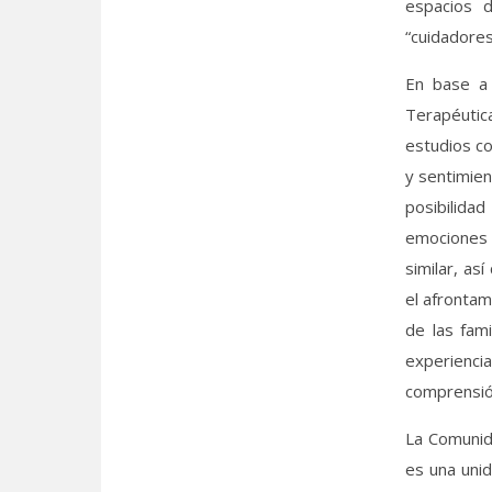
espacios 
“cuidadores
En base a 
Terapéutic
estudios co
y sentimien
posibilida
emociones 
similar, as
el afrontam
de las fam
experienc
comprensión
La Comunid
es una unid