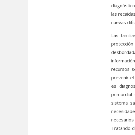
diagnóstic
las recaída
nuevas dific
Las famili
protecció
desbordad
información
recursos so
prevenir e
es diagnos
primordial
sistema sa
necesidade
necesarios
Tratando de