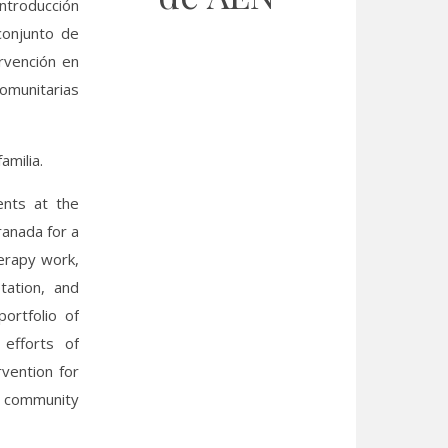
introducción
conjunto de
ervención en
omunitarias
amilia.
ents at the
ranada for a
herapy work,
tation, and
portfolio of
 efforts of
rvention for
t community