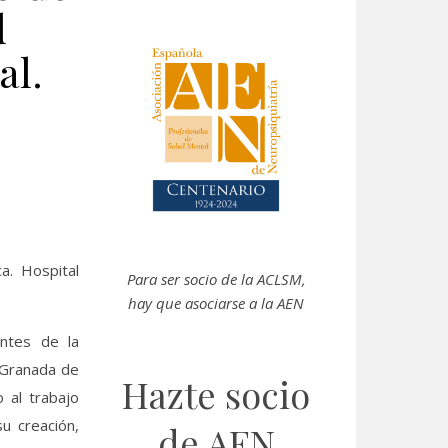
d
al.
ca. Hospital
Para ser socio de la
ACLSM
,
hay que asociarse a la AEN
entes de la
 Granada de
Hazte socio
 al trabajo
u creación,
de AEN