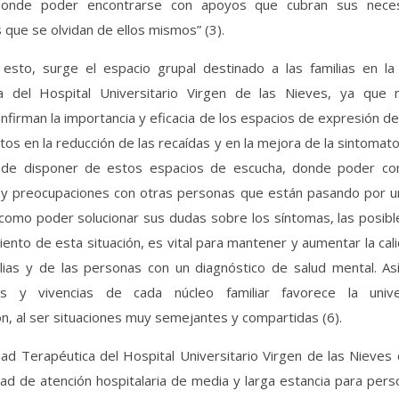
donde poder encontrarse con apoyos que cubran sus nece
 que se olvidan de ellos mismos” (3).
esto, surge el espacio grupal destinado a las familias en l
a del Hospital Universitario Virgen de las Nieves, ya que 
nfirman la importancia y eficacia de los espacios de expresión 
tos en la reducción de las recaídas y en la mejora de la sintomatol
d de disponer de estos espacios de escucha, donde poder co
y preocupaciones con otras personas que están pasando por un
í como poder solucionar sus dudas sobre los síntomas, las posib
iento de esta situación, es vital para mantener y aumentar la cal
ilias y de las personas con un diagnóstico de salud mental. Así
ias y vivencias de cada núcleo familiar favorece la unive
, al ser situaciones muy semejantes y compartidas (6).
ad Terapéutica del Hospital Universitario Virgen de las Nieves
ad de atención hospitalaria de media y larga estancia para per