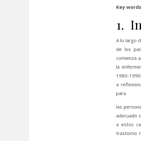
Key word
1. I
A lo largo d
de los pac
comienza a 
la enferme
1980-1990 c
a reflexio
para
las person
adecuado q
a estos ca
trastorno 