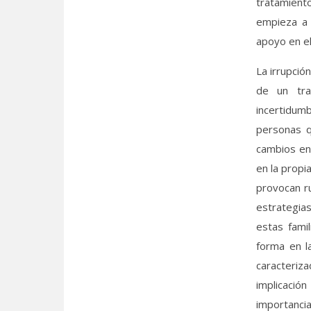
tratamient
empieza a 
apoyo en el
La irrupció
de un tra
incertidu
personas q
cambios en 
en la propi
provocan ru
estrategia
estas fami
forma en la
caracteriz
implicaci
importancia