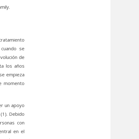
mily.
l tratamiento
a cuando se
evolución de
ta los años
y se empieza
ese momento
er un apoyo
(1). Debido
ersonas con
ntral en el