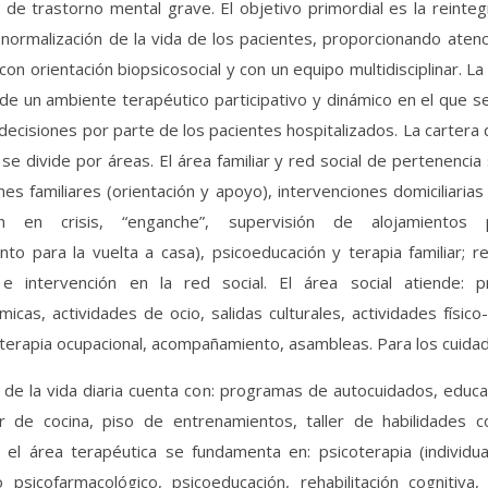
 de trastorno mental grave. El objetivo primordial es la reinteg
normalización de la vida de los pacientes, proporcionando atenc
con orientación biopsicosocial y con un equipo multidisciplinar. La 
 de un ambiente terapéutico participativo y dinámico en el que
decisiones por parte de los pacientes hospitalizados. La cartera 
se divide por áreas. El área familiar y red social de pertenencia
nes familiares (orientación y apoyo), intervenciones domiciliarias 
ión en crisis, “enganche”, supervisión de alojamientos p
to para la vuelta a casa), psicoeducación y terapia familiar; r
 e intervención en la red social. El área social atiende: p
icas, actividades de ocio, salidas culturales, actividades físico
 terapia ocupacional, acompañamiento, asambleas. Para los cuidad
 de la vida diaria cuenta con: programas de autocuidados, educa
ler de cocina, piso de entrenamientos, taller de habilidades co
 el área terapéutica se fundamenta en: psicoterapia (individua
 psicofarmacológico, psicoeducación, rehabilitación cognitiva,